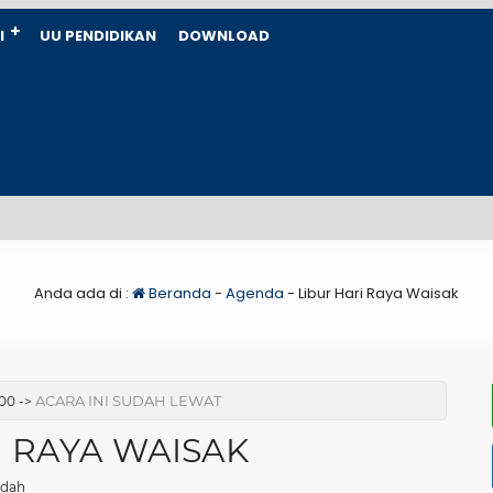
I
UU PENDIDIKAN
DOWNLOAD
Anda ada di :
Beranda
-
Agenda
-
Libur Hari Raya Waisak
ACARA INI SUDAH LEWAT
:00 ->
I RAYA WAISAK
ndah