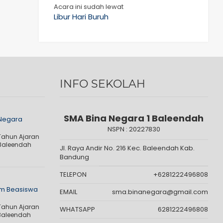
Acara ini sudah lewat
Libur Hari Buruh
INFO SEKOLAH
SMA Bina Negara 1 Baleendah
 Negara
NSPN :
20227830
Tahun Ajaran
 Baleendah
Jl. Raya Andir No. 216 Kec. Baleendah Kab.
Bandung
TELEPON
+6281222496808
m Beasiswa
EMAIL
sma.binanegara@gmail.com
Tahun Ajaran
WHATSAPP
6281222496808
 Baleendah