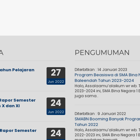
A
PENGUMUMAN
27
Tahun Pelajaran
Diterbitkan :
14 Januari 2023
Program Beasiswa di SMA Bina
Baleendah Tahun 2023-2024
Jun 2022
Halo, Assalaamu’alaikum wr wb. 
2023-2024 ini, SMA Bina Negara 1
juga sama..
24
Rapor Semester
 X dan XI
Jun 2022
Diterbitkan :
9 Januari 2022
SMABN Booming Banyak Progra
Tahun 2022
24
Halo, Assalaamu’alaikum wr wb. 
Rapor Semester
2022-2023 ini, SMA Bina Negara 1
mengadakan banyak..