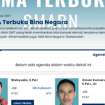
ber 2017
 Terbuka Bina Negara
mu’alaikum wr. wb. Alhamdulillah, puji syukur senantiasa kita panjatk
Alloh SWT yang telah memberikan kita banyak nikmat, terutama nik
ayah. Alhamdulillah juga, SMA Bina Negara 1 Baleendah..
Agend
Belum ada agenda dalam waktu dekat ini
Wahyudin, S.Pd.I
Oman Komaru
S.Pd.I., Gr
JAB
Wk Kurikulum
JAB
STAT
GTY
STAT
LIHAT PROFIL