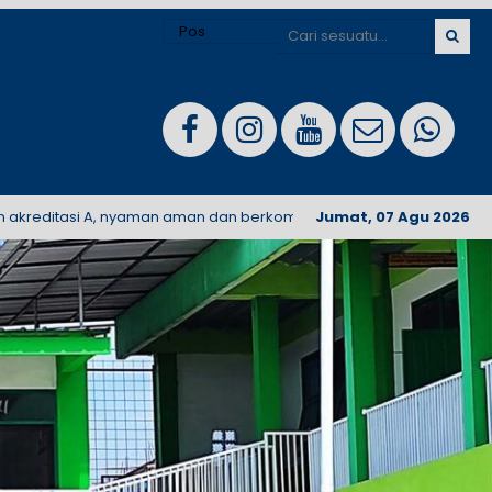
tasi A, nyaman aman dan berkompeten. Ayo sekolahkan putera-puter
Jumat, 07 Agu 2026