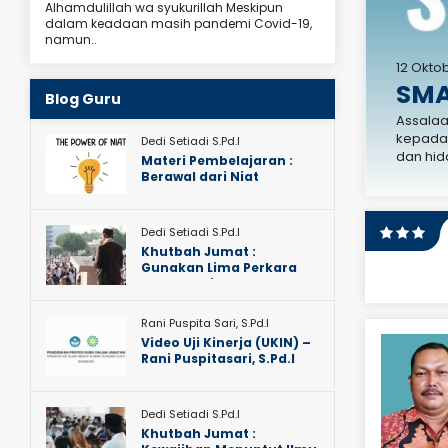
Alhamdulillah wa syukurillah Meskipun
dalam keadaan masih pandemi Covid-19,
namun..
12 Okto
b Resmi Pendidikan
SMA
Blog Guru
b Resmi Dinas Pendidikan Provinsi Tahun 2017
bud.go.id PADAMU NEGERI :
Assalaa
TK : vervalptk.dikdasmen.kemdikbud.go.id SIM
kepada 
Dedi Setiadi S.Pd.I
pembelajar.go.id DATA GURU..
dan hid
Materi Pembelajaran :
Berawal dari Niat
Dedi Setiadi S.Pd.I
Khutbah Jumat :
Gunakan Lima Perkara
Sebelum Lima Perkara
Rani Puspita Sari, S.Pd.I
, S.T.,
Iis Sumyati, S.Pd., Gr
Video Uji Kinerja (UKIN) –
Rani Puspitasari, S.Pd.I
JAB
Wk Sarpras
la Sekolah
STAT
GTY
Dedi Setiadi S.Pd.I
GTY
PTY
Khutbah Jumat :
LIHAT PROFIL