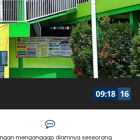
09
:
18
16
.Jangan menganggap diamnya seseorang
"...