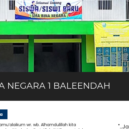
A NEGARA 1 BALEENDAH
ra
amu’alaikum wr. wb. Alhamdulillah kita
n sejati adalah dia yang selalu memberi
"..