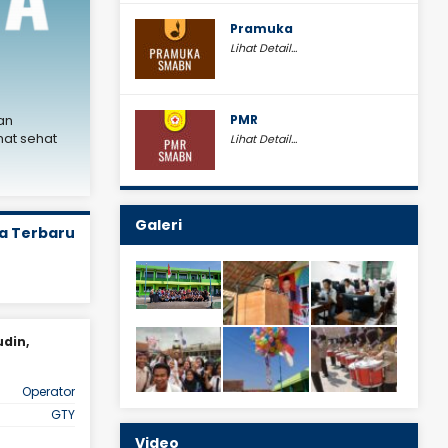
Pramuka
Lihat Detail...
15 Juli 2017
Daftar Akses Web Resmi
Berikut ini adalah daftar Akses Web Resmi Dinas P
PMR
an
DAPODIK : dapo.dikdasmen.kemdikbud.go.id PADA
mat sehat
simpatika.kemenag.go.id VERVAL PTK : vervalptk.
Lihat Detail...
GURU : paspor.simpkb.id sim.gurupembelajar.go.i
Galeri
a Terbaru
din,
Dra. Hj. Imas Nurhayati,
M.Pd., M.M
Operator
JAB
Yayasan
GTY
STAT
GTY
PTY
Video