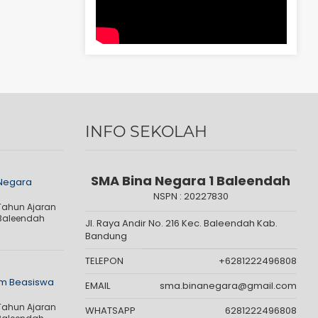
INFO SEKOLAH
SMA Bina Negara 1 Baleendah
 Negara
NSPN :
20227830
Tahun Ajaran
 Baleendah
Jl. Raya Andir No. 216 Kec. Baleendah Kab.
Bandung
TELEPON
+6281222496808
m Beasiswa
EMAIL
sma.binanegara@gmail.com
Tahun Ajaran
WHATSAPP
6281222496808