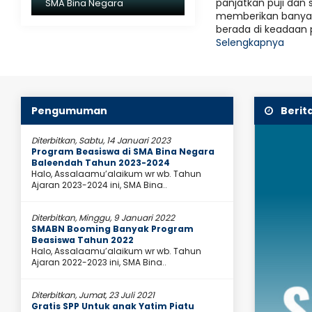
panjatkan puji dan 
SMA Bina Negara
an siapapun. – Ali bin Abi Thalib..."
nasihat k
memberikan banyak
mau membe
berada di keadaan 
Selengkapnya
Pengumuman
Berit
Diterbitkan, Sabtu, 14 Januari 2023
Program Beasiswa di SMA Bina Negara
Baleendah Tahun 2023-2024
Halo, Assalaamu’alaikum wr wb. Tahun
Ajaran 2023-2024 ini, SMA Bina..
Diterbitkan, Minggu, 9 Januari 2022
SMABN Booming Banyak Program
Beasiswa Tahun 2022
Halo, Assalaamu’alaikum wr wb. Tahun
Ajaran 2022-2023 ini, SMA Bina..
Diterbitkan, Jumat, 23 Juli 2021
Gratis SPP Untuk anak Yatim Piatu