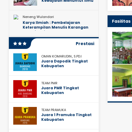
Kewajiban Menuntut Ilmu
Neneng Wulandari
Fasilitas
Karya Ilmiah : Pembelajaran
Keterampilan Menulis Karangan
Narasi dari Teks Wawancara
dengan Menggunakan Metode
Problem Based Instruction
Prestasi
OMAN KOMARUDIN., S.PD.I
Juara Dapodik Tingkat
Kabupaten
TEAM PMR
Juara PMR Tingkat
Kabupaten
TEAM PRAMUKA
Juara 1 Pramuka Tingkat
Kabupaten