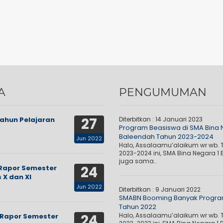
A
PENGUMUMAN
27
Tahun Pelajaran
Diterbitkan :
14 Januari 2023
Program Beasiswa di SMA Bina
Baleendah Tahun 2023-2024
Jun 2022
Halo, Assalaamu’alaikum wr wb. 
2023-2024 ini, SMA Bina Negara 1
juga sama..
24
Rapor Semester
 X dan XI
Jun 2022
Diterbitkan :
9 Januari 2022
SMABN Booming Banyak Progra
Tahun 2022
24
Halo, Assalaamu’alaikum wr wb. 
Rapor Semester