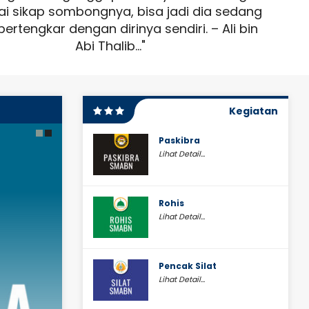
i sikap sombongnya, bisa jadi dia sedang
ta
bertengkar dengan dirinya sendiri. – Ali bin
Abi Thalib..."
Kegiatan
Paskibra
Lihat Detail...
Rohis
Lihat Detail...
Pencak Silat
Lihat Detail...