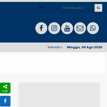
Sekolah dengan akreditasi A, nyaman am
Minggu, 09 Agu 2026