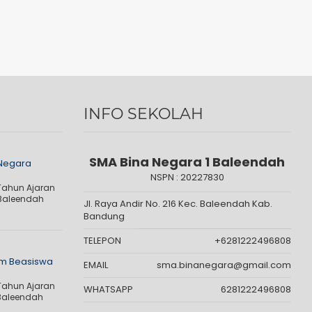
INFO SEKOLAH
SMA Bina Negara 1 Baleendah
 Negara
NSPN :
20227830
Tahun Ajaran
 Baleendah
Jl. Raya Andir No. 216 Kec. Baleendah Kab.
Bandung
TELEPON
+6281222496808
m Beasiswa
EMAIL
sma.binanegara@gmail.com
Tahun Ajaran
WHATSAPP
6281222496808
 Baleendah